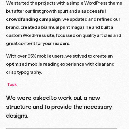
We started the projects with a simple WordPress theme
but after our first growth spurt and a
successful
crowdfunding campaign
, we updated and refined our
brand, created a biannual print magazine and built a
custom WordPress site, focussed on quality articles and
great content for your readers.
With over 65% mobile users, we strived to create an
optimized mobile reading experience with clear and
crisp typography.
Task
We were asked to work out a new
structure and to provide the necessary
designs.