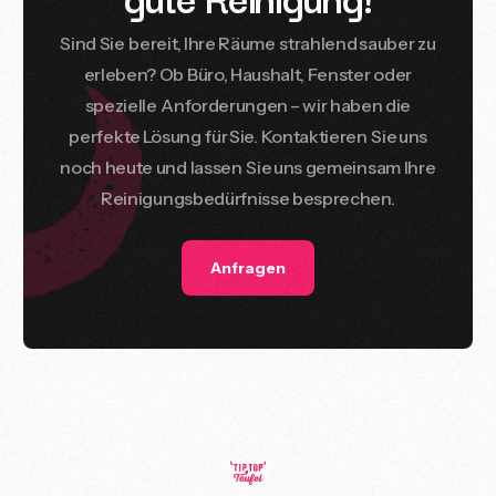
Sind
Sie
bereit,
Ihre
Räume
strahlend
sauber
zu
erleben?
Ob
Büro,
Haushalt,
Fenster
oder
spezielle
Anforderungen
–
wir
haben
die
perfekte
Lösung
für
Sie.
Kontaktieren
Sie
uns
noch
heute
und
lassen
Sie
uns
gemeinsam
Ihre
Reinigungsbedürfnisse
besprechen.
Anfragen