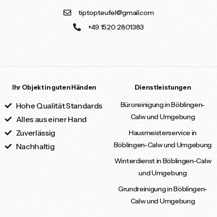
tiptopteufel@gmail.com
+49 1520 2801383
Ihr Objekt in guten Händen
Dienstleistungen
Büroreinigung in Böblingen-
Hohe Qualität Standards
Calw und Umgebung
Alles aus einer Hand
Zuverlässig
Hausmeisterservice in
Böblingen-Calw und Umgebung
Nachhaltig
Winterdienst in Böblingen-Calw
und Umgebung
Grundreinigung in Böblingen-
Calw und Umgebung