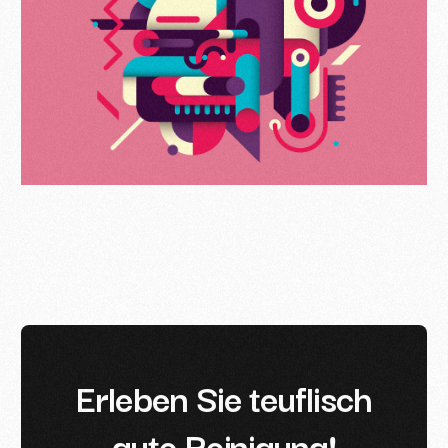
E
r
l
e
b
e
n
S
i
e
t
e
u
f
l
i
s
c
h
g
u
t
e
R
e
i
n
i
g
u
n
g
!