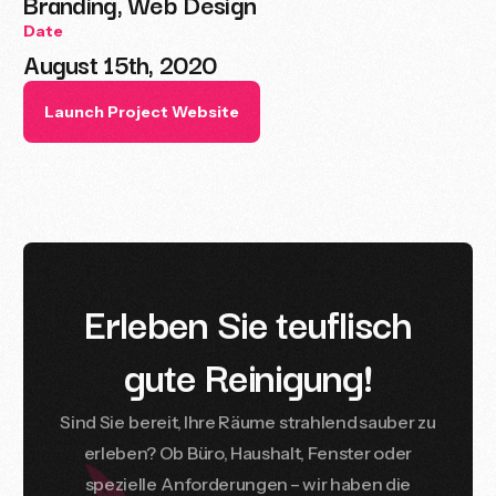
Branding, Web Design
Date
August 15th, 2020
Launch Project Website
E
r
l
e
b
e
n
S
i
e
t
e
u
f
l
i
s
c
h
g
u
t
e
R
e
i
n
i
g
u
n
g
!
Sind
Sie
bereit,
Ihre
Räume
strahlend
sauber
zu
erleben?
Ob
Büro,
Haushalt,
Fenster
oder
spezielle
Anforderungen
–
wir
haben
die