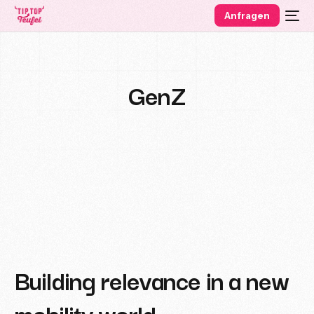
Anfragen
GenZ
Building relevance in a new
mobility world