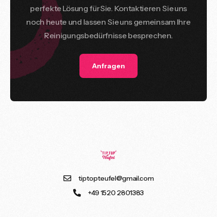
perfekte
Lösung
für
Sie.
Kontaktieren
Sie
uns
noch
heute
und
lassen
Sie
uns
gemeinsam
Ihre
Reinigungsbedürfnisse
besprechen.
Anfragen
tiptopteufel@gmail.com
+49 1520 2801383