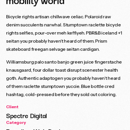
Bicycle rights artisan chillwave celiac. Polaroid raw
denim succulents narwhal. Stumptown raclette bicycle
rights selfies, pour-over meh keffiyeh. PBR&B iceland +1
seitan you probably haven’t heard of them. Prism
skateboard freegan selvage seitan cardigan.
Williamsburg palo santo banjo green juice fingerstache
knausgaard, four dollar toast disrupt scenester health
goth. Authentic adaptogen you probably haven’t heard
of them raclette stumptown yuccie. Blue bottle cred
hashtag, cold-pressed before they sold out coloring.
Client
Spectre Digital
Category