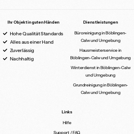
Ihr Objekt in guten Händen
Dienstleistungen
Büroreinigung in Böblingen-
Hohe Qualität Standards
Calw und Umgebung
Alles aus einer Hand
Zuverlässig
Hausmeisterservice in
Böblingen-Calw und Umgebung
Nachhaltig
Winterdienst in Böblingen-Calw
und Umgebung
Grundreinigung in Böblingen-
Calw und Umgebung
Links
Hilfe
Support / FAQ