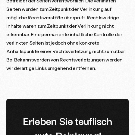
Betreiber der Seiten verantwortlich. Die verlinkten
Seiten wurden zum Zeitpunkt der Verlinkung auf
mögliche Rechtsverstöße überprüft. Rechtswidrige
Inhalte waren zum Zeitpunkt der Verlinkung nicht
erkennbar. Eine permanente inhaltliche Kontrolle der
verlinkten Seiten ist jedoch ohne konkrete
Anhaltspunkte einer Rechtsverletzung nicht zumutbar.
Bei Bekanntwerden von Rechtsverletzungen werden
wir derartige Links umgehend entfernen.
E
r
l
e
b
e
n
S
i
e
t
e
u
f
l
i
s
c
h
g
u
t
e
R
e
i
n
i
g
u
n
g
!