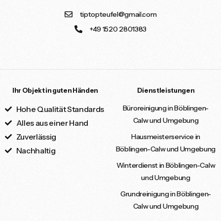
tiptopteufel@gmail.com
+49 1520 2801383
Ihr Objekt in guten Händen
Dienstleistungen
Büroreinigung in Böblingen-
Hohe Qualität Standards
Calw und Umgebung
Alles aus einer Hand
Zuverlässig
Hausmeisterservice in
Böblingen-Calw und Umgebung
Nachhaltig
Winterdienst in Böblingen-Calw
und Umgebung
Grundreinigung in Böblingen-
Calw und Umgebung