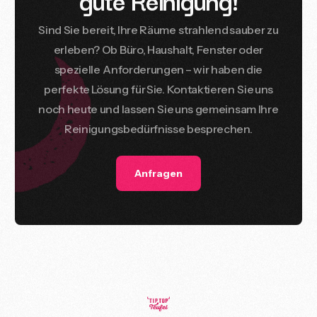
Sind
Sie
bereit,
Ihre
Räume
strahlend
sauber
zu
erleben?
Ob
Büro,
Haushalt,
Fenster
oder
spezielle
Anforderungen
–
wir
haben
die
perfekte
Lösung
für
Sie.
Kontaktieren
Sie
uns
noch
heute
und
lassen
Sie
uns
gemeinsam
Ihre
Reinigungsbedürfnisse
besprechen.
Anfragen