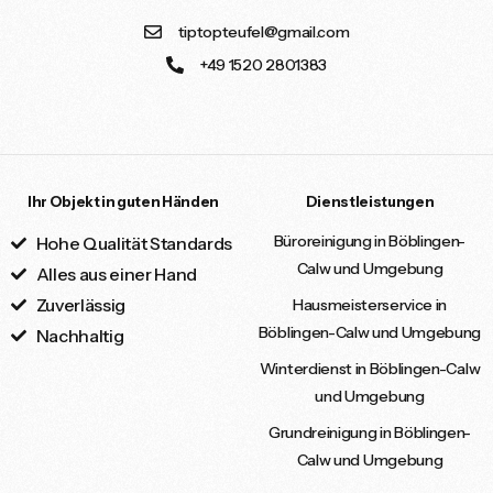
tiptopteufel@gmail.com
+49 1520 2801383
Ihr Objekt in guten Händen
Dienstleistungen
Büroreinigung in Böblingen-
Hohe Qualität Standards
Calw und Umgebung
Alles aus einer Hand
Zuverlässig
Hausmeisterservice in
Böblingen-Calw und Umgebung
Nachhaltig
Winterdienst in Böblingen-Calw
und Umgebung
Grundreinigung in Böblingen-
Calw und Umgebung