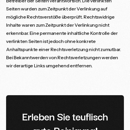
Betreiber der Seiten verantwortlich. Die verlinkten
Seiten wurden zum Zeitpunkt der Verlinkung auf
mögliche Rechtsverstöße überprüft. Rechtswidrige
Inhalte waren zum Zeitpunkt der Verlinkung nicht
erkennbar. Eine permanente inhaltliche Kontrolle der
verlinkten Seiten ist jedoch ohne konkrete
Anhaltspunkte einer Rechtsverletzung nicht zumutbar.
Bei Bekanntwerden von Rechtsverletzungen werden
wir derartige Links umgehend entfernen.
E
r
l
e
b
e
n
S
i
e
t
e
u
f
l
i
s
c
h
g
u
t
e
R
e
i
n
i
g
u
n
g
!