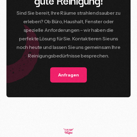
Sind
Sie
bereit,
Ihre
Räume
strahlend
sauber
zu
erleben?
Ob
Büro,
Haushalt,
Fenster
oder
spezielle
Anforderungen
–
wir
haben
die
perfekte
Lösung
für
Sie.
Kontaktieren
Sie
uns
noch
heute
und
lassen
Sie
uns
gemeinsam
Ihre
Reinigungsbedürfnisse
besprechen.
Anfragen