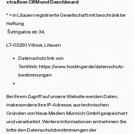
xtra.flow: CRM und Daschboard
* = in Litauen registrierte Gesellschaft mit beschränkter
Haftung
Švitrigailos str. 34,
LT-03230 Vilnius, Litauen
Datenschutz link von
TenWeb:
https://www.hostinger.de/datenschutz-
bestimmungen
Bei Ihrem Zugriff auf unsere Website werden Daten,
insbesondere Ihre IP-Adresse, aus technischen
Gründen von Neue Medien Münnich GmbH gespeichert
und verarbeitet. Weitere Informationen entnehmen Sie
bitte den Datenschutzbestimmungen der