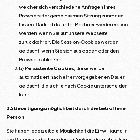
welcher sich verschiedene Anfragen Ihres
Browsers der gemeinsamen Sitzung zuordnen
lassen. Dadurch kann Ihr Rechner wiedererkannt
werden, wenn Sie auf unsere Webseite
zurückkehren. Die Session-Cookies werden
gelöscht, wenn Sie sich ausloggen oder den
Browser schließen.
b)
Persistente Cookies
, diese werden
automatisiert nach einer vorgegebenen Dauer
gelöscht, die sich je nach Cookie unterscheiden
kann.
3.5 Beseitigungsmöglichkeit durch die betroffene
Person
Sie haben jederzeit die Möglichkeit die Einwilligung in
die Datenverarbeitung durch Cookies, die nicht allein