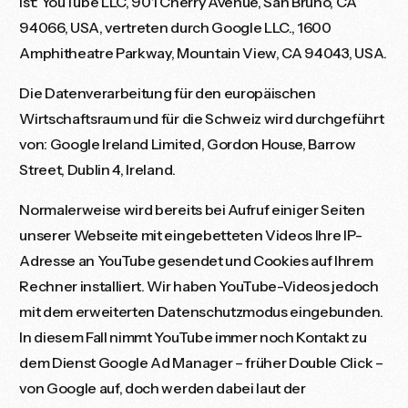
ist: YouTube LLC, 901 Cherry Avenue, San Bruno, CA
94066, USA, vertreten durch Google LLC., 1600
Amphitheatre Parkway, Mountain View, CA 94043, USA.
Die Datenverarbeitung für den europäischen
Wirtschaftsraum und für die Schweiz wird durchgeführt
von: Google Ireland Limited, Gordon House, Barrow
Street, Dublin 4, Ireland.
Normalerweise wird bereits bei Aufruf einiger Seiten
unserer Webseite mit eingebetteten Videos Ihre IP-
Adresse an YouTube gesendet und Cookies auf Ihrem
Rechner installiert. Wir haben YouTube-Videos jedoch
mit dem erweiterten Datenschutzmodus eingebunden.
In diesem Fall nimmt YouTube immer noch Kontakt zu
dem Dienst Google Ad Manager – früher Double Click –
von Google auf, doch werden dabei laut der