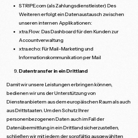
STRIPE.com (als Zahlungsdienstleister) Des
Weiteren erfolgt ein Datenaustausch zwischen
unseren internen Applikationen:
xtra.Flow: Das Dashboard für den Kunden zur
Accountverwaltung
xtra.echo: Für Mail-Marketing und
Informationskommunikation per Mail
Datentransfer in ein Drittland
Damit wir unsere Leistungen erbringen können,
bedienen wir uns der Unterstützung von
Diensteanbietern aus dem europäischen Raum als auch
aus Drittstaaten. Um den Schutz Ihrer
personenbezogenen Daten auch im Fall der
Datenübermittlung in ein Drittland sicherzustellen,
schließen wir mit jedem der sorgfältig ausgewählten