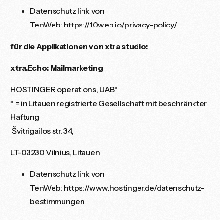
Datenschutz link von
TenWeb:
https://10web.io/privacy-policy/
für die Applikationen von xtra studio:
xtra.Echo: Mailmarketing
HOSTINGER operations, UAB*
* = in Litauen registrierte Gesellschaft mit beschränkter
Haftung
Švitrigailos str. 34,
LT-03230 Vilnius, Litauen
Datenschutz link von
TenWeb:
https://www.hostinger.de/datenschutz-
bestimmungen