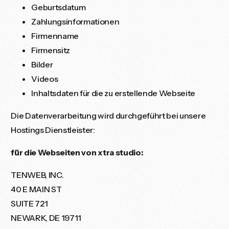
Geburtsdatum
Zahlungsinformationen
Firmenname
Firmensitz
Bilder
Videos
Inhaltsdaten für die zu erstellende Webseite
Die Datenverarbeitung wird durchgeführt bei unsere
Hostings Dienstleister:
für die Webseiten von xtra studio:
TENWEB, INC.
40 E MAIN ST
SUITE 721
NEWARK, DE 19711