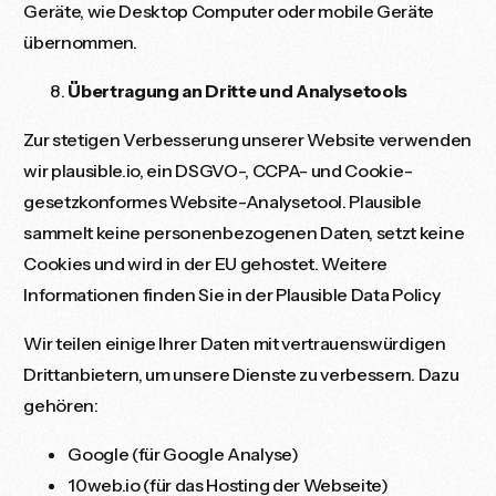
Geräte, wie Desktop Computer oder mobile Geräte
übernommen.
Übertragung an Dritte und Analysetools
Zur stetigen Verbesserung unserer Website verwenden
wir
plausible.io
, ein DSGVO-, CCPA- und Cookie-
gesetzkonformes Website-Analysetool. Plausible
sammelt keine personenbezogenen Daten, setzt keine
Cookies und wird in der EU gehostet. Weitere
Informationen finden Sie in der
Plausible Data Policy
Wir teilen einige Ihrer Daten mit vertrauenswürdigen
Drittanbietern, um unsere Dienste zu verbessern. Dazu
gehören:
Google (für Google Analyse)
10web.io (für das Hosting der Webseite)