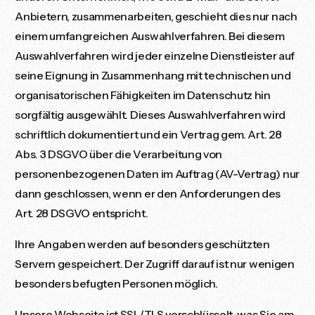
Anbietern, zusammenarbeiten, geschieht dies nur nach
einem umfangreichen Auswahlverfahren. Bei diesem
Auswahlverfahren wird jeder einzelne Dienstleister auf
seine Eignung in Zusammenhang mit technischen und
organisatorischen Fähigkeiten im Datenschutz hin
sorgfältig ausgewählt. Dieses Auswahlverfahren wird
schriftlich dokumentiert und ein Vertrag gem. Art. 28
Abs. 3 DSGVO über die Verarbeitung von
personenbezogenen Daten im Auftrag (AV-Vertrag) nur
dann geschlossen, wenn er den Anforderungen des
Art. 28 DSGVO entspricht.
Ihre Angaben werden auf besonders geschützten
Servern gespeichert. Der Zugriff darauf ist nur wenigen
besonders befugten Personen möglich.
Unsere Webseite ist SSL/TLS verschlüsselt, was Sie am